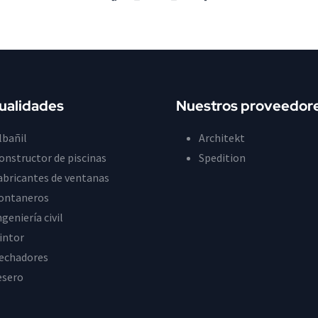
ualidades
Nuestros proveedor
lbañil
Architekt
onstructor de piscinas
Spedition
abricantes de ventanas
ontaneros
ngeniería civil
intor
echadores
esero