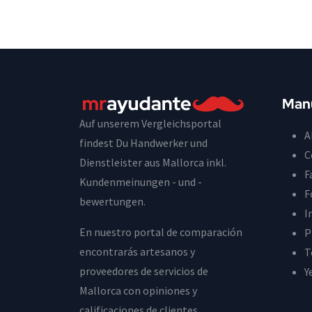
Man
Auf unserem Vergleichsportal
A
findest Du Handwerker und
C
Dienstleister aus Mallorca inkl.
F
Kundenmeinungen - und -
F
bewertungen.
I
En nuestro portal de comparación
P
encontrarás artesanos y
T
proveedores de servicios de
Y
Mallorca con opiniones y
calificaciones de clientes.