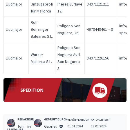
Llucmajor
Umzugsprofi
Pieres 8, Nave
34971121211
info@
für Mallorca
12
Rolf
Poligono Son
info@
Llucmajor
Benzinger
4970449461 – 0
Noguera, 26
spedi
Baleares S.L.
Poligono Son
Wurzer
Noguera Avd.
Llucmajor
34971226156
info@
Mallorca S.L.
Son Noguera
5
REDAKTEUR
GEPRÜFT DURCH
VERÖFFENTLICHT
AKTUALISIERT
Toni
Gabriel
01.01.2024
13.01.2024
LESEDAUER