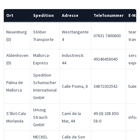
Ort
Spedition
Adresse
Telefonummer
E-Mai
Neuenburg
Stöber
Westtangente
team@
07631 7400600
(D)
Transporte
4
trans
Aldenhoven
Mallorca-
Industriestr.
servi
49246458040
(D)
Express
44
expre
Spedition
Palma de
Schumacher
Calle Poima, 8
34871032542
balea
Mallorca
International
GmbH
Umzug
S’Illot-Cala
Camí de la
49 (0) 208 850
Strauch
info@
Morlanda
Mar, 44
58-0
GmbH
MECKEL
Calle de Son