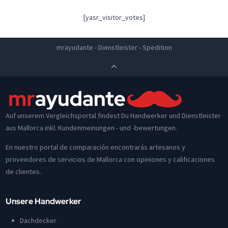
[yasr_visitor_votes]
mrayudante
-
Dienstleister
-
Spedition
Auf unserem Vergleichsportal findest Du Handwerker und Dienstleister
aus Mallorca inkl. Kundenmeinungen - und -bewertungen.
En nuestro portal de comparación encontrarás artesanos y
proveedores de servicios de Mallorca con opiniones y calificaciones
de clientes.
Unsere Handwerker
Dachdecker