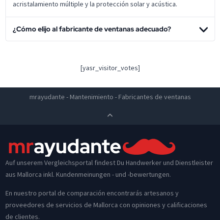
acristalamiento múltiple y la protección solar y acústica.
¿Cómo elijo al fabricante de ventanas adecuado?
[yasr_visitor_votes]
mrayudante
-
Mantenimiento
-
Fabricantes de ventanas
Auf unserem Vergleichsportal findest Du Handwerker und Dienstleister
aus Mallorca inkl. Kundenmeinungen - und -bewertungen.
En nuestro portal de comparación encontrarás artesanos y
proveedores de servicios de Mallorca con opiniones y calificaciones
de clientes.