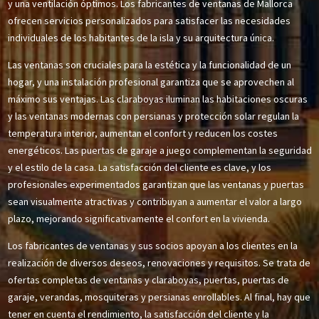
y una ventilación óptimos. Los fabricantes de ventanas de Mallorca
ofrecen servicios personalizados para satisfacer las necesidades
individuales de los habitantes de la isla y su arquitectura única.
Las ventanas son cruciales para la estética y la funcionalidad de un
hogar, y una instalación profesional garantiza que se aprovechen al
máximo sus ventajas. Las claraboyas iluminan las habitaciones oscuras
y las ventanas modernas con persianas y protección solar regulan la
temperatura interior, aumentan el confort y reducen los costes
energéticos. Las puertas de garaje a juego complementan la seguridad
y el estilo de la casa. La satisfacción del cliente es clave, y los
profesionales experimentados garantizan que las ventanas y puertas
sean visualmente atractivas y contribuyan a aumentar el valor a largo
plazo, mejorando significativamente el confort en la vivienda.
Los fabricantes de ventanas y sus socios apoyan a los clientes en la
realización de diversos deseos, renovaciones y requisitos. Se trata de
ofertas completas de ventanas y claraboyas, puertas, puertas de
garaje, verandas, mosquiteras y persianas enrollables. Al final, hay que
tener en cuenta el rendimiento, la satisfacción del cliente y la