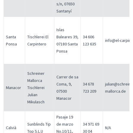
s/n, 07650
Santanyí
Islas
Santa
Tischlerei El
Baleares 39,
34 606
info@el-carpin
Ponsa
Carpintero
07180 Santa
123 635
Ponsa
Schreiner
Carrer de sa
Mallorca
Coma, 9,
34 678
julian@schreine
Manacor
Tischlerei
07500
723 209
mallorca.de
Julian
Manacor
Mikulasch
Pasaje 19
Sunblinds Tip
de marzo
34 971 69
Calvià
N/A
Top S.L.U
No.10/11,
30 04