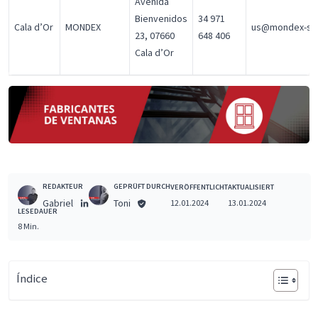
Avenida
Bienvenidos
34 971
Cala d’Or
MONDEX
us@mondex-sc
23, 07660
648 406
Cala d’Or
REDAKTEUR
GEPRÜFT DURCH
VERÖFFENTLICHT
AKTUALISIERT
Gabriel
Toni
12.01.2024
13.01.2024
LESEDAUER
8 Min.
Índice