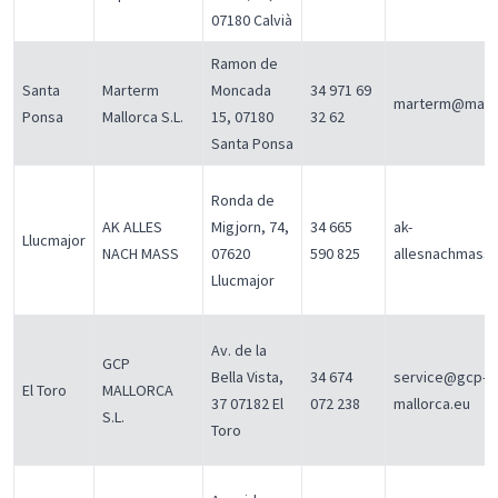
07180 Calvià
Ramon de
Santa
Marterm
Moncada
34 971 69
marterm@mart
Ponsa
Mallorca S.L.
15, 07180
32 62
Santa Ponsa
Ronda de
AK ALLES
Migjorn, 74,
34 665
ak-
Llucmajor
NACH MASS
07620
590 825
allesnachmass
Llucmajor
Av. de la
GCP
Bella Vista,
34 674
service@gcp-
El Toro
MALLORCA
37 07182 El
072 238
mallorca.eu
S.L.
Toro