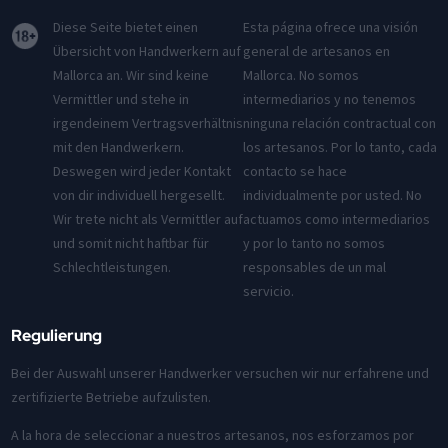
Diese Seite bietet einen
Esta página ofrece una visión
Übersicht von Handwerkern auf
general de artesanos en
Mallorca an. Wir sind keine
Mallorca. No somos
Vermittler und stehe in
intermediarios y no tenemos
irgendeinem Vertragsverhältnis
ninguna relación contractual con
mit den Handwerkern.
los artesanos. Por lo tanto, cada
Deswegen wird jeder Kontakt
contacto se hace
von dir individuell hergesellt.
individualmente por usted. No
Wir trete nicht als Vermittler auf
actuamos como intermediarios
und somit nicht haftbar für
y por lo tanto no somos
Schlechtleistungen.
responsables de un mal
servicio.
Regulierung
Bei der Auswahl unserer Handwerker versuchen wir nur erfahrene und
zertifizierte Betriebe aufzulisten.
A la hora de seleccionar a nuestros artesanos, nos esforzamos por